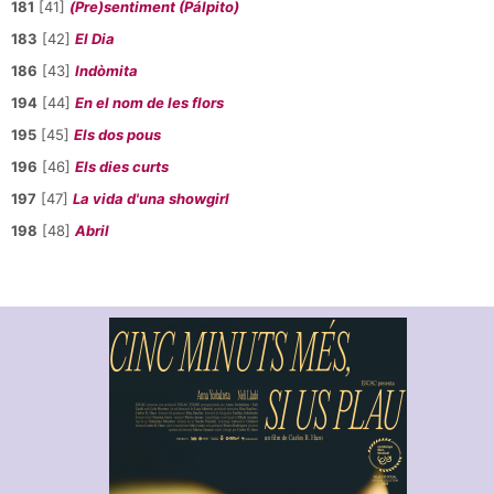
181
[41]
(Pre)sentiment (Pálpito)
183
[42]
El Dia
186
[43]
Indòmita
194
[44]
En el nom de les flors
195
[45]
Els dos pous
196
[46]
Els dies curts
197
[47]
La vida d'una showgirl
198
[48]
Abril