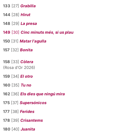
133
[27]
Grabilla
144
[28]
Hirut
148
[29]
La presa
149
[30]
Cinc minuts més, si us plau
150
[31]
Matar l'agulla
157
[32]
Bonita
158
[33]
Còlera
(Rosa d'Or 2026)
159
[34]
El otro
160
[35]
Tu no
162
[36]
Els dies que ningú mira
175
[37]
Supersónicos
177
[38]
Ferides
178
[39]
Crisantems
180
[40]
Juanita