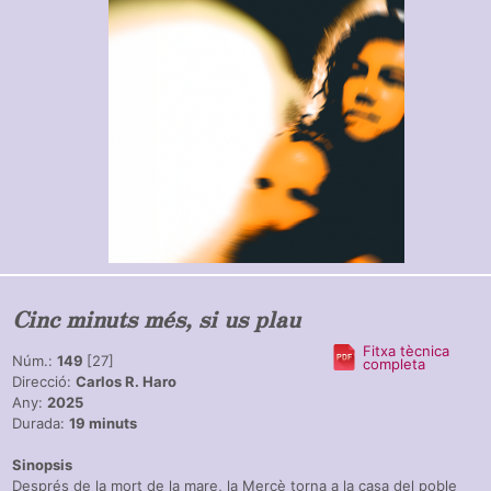
Cinc minuts més, si us plau
Fitxa tècnica
Núm.:
149
[27]
completa
Direcció:
Carlos R. Haro
Any:
2025
Durada:
19 minuts
Sinopsis
Després de la mort de la mare, la Mercè torna a la casa del poble