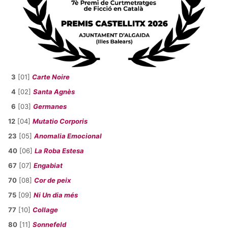
3
[01]
Carte Noire
4
[02]
Santa Agnès
6
[03]
Germanes
12
[04]
Mutatio Corporis
23
[05]
Anomalia Emocional
40
[06]
La Roba Estesa
67
[07]
Engabiat
70
[08]
Cor de peix
75
[09]
Ni Un dia més
77
[10]
Collage
80
[11]
Sonnefeld