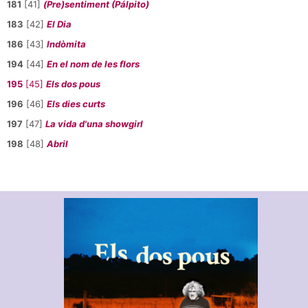
181
[41]
(Pre)sentiment (Pálpito)
183
[42]
El Dia
186
[43]
Indòmita
194
[44]
En el nom de les flors
195
[45]
Els dos pous
196
[46]
Els dies curts
197
[47]
La vida d'una showgirl
198
[48]
Abril