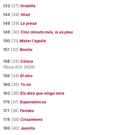
133
[27]
Grabilla
144
[28]
Hirut
148
[29]
La presa
149
[30]
Cinc minuts més, si us plau
150
[31]
Matar l'agulla
157
[32]
Bonita
158
[33]
Còlera
(Rosa d'Or 2026)
159
[34]
El otro
160
[35]
Tu no
162
[36]
Els dies que ningú mira
175
[37]
Supersónicos
177
[38]
Ferides
178
[39]
Crisantems
180
[40]
Juanita