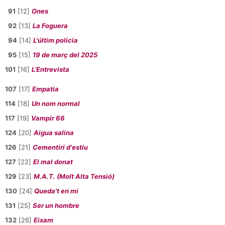
91
[12]
Ones
92
[13]
La Foguera
94
[14]
L'últim policia
95
[15]
19 de març del 2025
101
[16]
L’Entrevista
107
[17]
Empatia
114
[18]
Un nom normal
117
[19]
Vampir 66
124
[20]
Aigua salina
126
[21]
Cementiri d'estiu
127
[22]
El mal donat
129
[23]
M.A.T. (Molt Alta Tensió)
130
[24]
Queda't en mi
131
[25]
Ser un hombre
132
[26]
Eixam