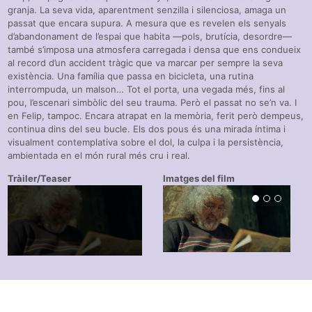
granja. La seva vida, aparentment senzilla i silenciosa, amaga un
passat que encara supura. A mesura que es revelen els senyals
d’abandonament de l’espai que habita —pols, brutícia, desordre—
també s’imposa una atmosfera carregada i densa que ens condueix
al record d’un accident tràgic que va marcar per sempre la seva
existència. Una família que passa en bicicleta, una rutina
interrompuda, un malson… Tot el porta, una vegada més, fins al
pou, l’escenari simbòlic del seu trauma. Però el passat no se’n va. I
en Felip, tampoc. Encara atrapat en la memòria, ferit però dempeus,
continua dins del seu bucle. Els dos pous és una mirada íntima i
visualment contemplativa sobre el dol, la culpa i la persistència,
ambientada en el món rural més cru i real.
Tràiler/Teaser
Imatges del film