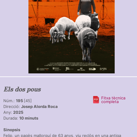
Els dos pous
Fitxa tècnica
Núm.:
195
[45]
completa
Direcció:
Josep Alorda Roca
Any:
2025
Durada:
10 minuts
Sinopsis
Felip, un pagès mallorquí de 63 anys, viu reclòs en una antiga