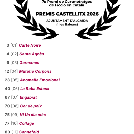
3
[01]
Carte Noire
4
[02]
Santa Agnès
6
[03]
Germanes
12
[04]
Mutatio Corporis
23
[05]
Anomalia Emocional
40
[06]
La Roba Estesa
67
[07]
Engabiat
70
[08]
Cor de peix
75
[09]
Ni Un dia més
77
[10]
Collage
80
[11]
Sonnefeld