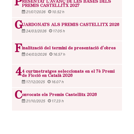
P
RESENTAT L'AVANÇ DE LES BASES DELS
PREMIS CASTELLITX 2027
21/07/2026
10.52 h
G
UARDONATS ALS PREMIS CASTELLITX 2026
24/03/2026
17.05 h
F
inalització del termini de presentació d'obres
04/03/2026
16.57 h
4
4 curtmetratges seleccionats en el 7è Premi
de Ficció en Català 2026
17/12/2025
16.07 h
C
onvocats els Premis Castellitx 2026
21/10/2025
17.23 h