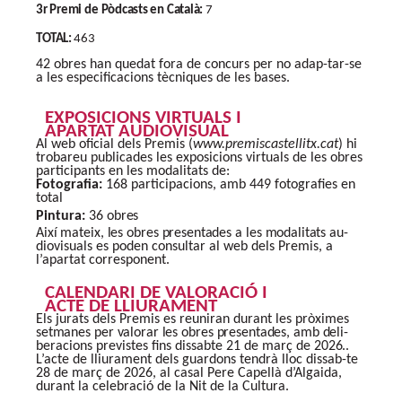
3r
Premi
de
Pòdcasts
en
Català:
7
TOTAL:
463
42 obres han quedat fora de concurs per no adap-tar-se
a les especificacions tècniques de les bases.
EXPOSICIONS VIRTUALS I
APARTAT AUDIOVISUAL
Al web oficial dels Premis (
www.premiscastellitx.cat
)
hi
trobareu publicades les exposicions virtuals de les obres
participants en les modalitats de:
Fotografia:
168 participacions, amb 449 fotografies en
total
Pintura:
36
obres
Així
mateix,
les
obres
presentades
a
les
modalitats
au-
diovisuals es poden consultar al web dels Premis, a
l’apartat corresponent.
CALENDARI DE VALORACIÓ I
ACTE DE LLIURAMENT
Els jurats dels Premis es reuniran durant les pròximes
setmanes
per
valorar
les
obres
presentades,
amb
deli-
beracions previstes fins dissabte 21 de març de
2026..
L’acte de lliurament dels guardons tendrà lloc dissab-te
28 de març de 2026, al casal Pere Capellà d’Algaida,
durant la celebració de la Nit de la Cultura.