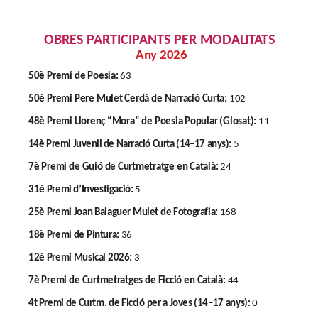
OBRES PARTICIPANTS PER
MODALITATS
Any
2026
50è
Premi
de
Poesia:
63
50è
Premi
Pere
Mulet
Cerdà
de
Narració
Curta:
102
48è
Premi
Llorenç
“Mora”
de
Poesia
Popular
(Glosat):
11
14è
Premi
Juvenil
de
Narració
Curta
(14–17
anys):
5
7è
Premi
de
Guió
de
Curtmetratge
en
Català:
24
31è
Premi d’Investigació:
5
25è
Premi
Joan
Balaguer
Mulet
de
Fotografia:
168
18è
Premi
de
Pintura:
36
12è
Premi
Musical
2026:
3
7è
Premi
de
Curtmetratges
de
Ficció
en
Català:
44
4t Premi
de Curtm.
de Ficció
per a
Joves (14–17
anys):
0