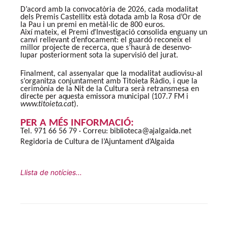
D’acord amb la convocatòria de 2026, cada modalitat
dels Premis Castellitx està dotada amb la Rosa d’Or de
la Pau i un premi en metàl·lic de 800 euros.
Així
mateix,
el
Premi
d’Investigació
consolida
enguany
un
canvi rellevant d’enfocament: el guardó reconeix el
millor projecte de recerca, que s’haurà de desenvo-
lupar posteriorment sota la supervisió del jurat.
Finalment, cal assenyalar que la modalitat audiovisu-al
s’organitza conjuntament amb Titoieta Ràdio, i que la
cerimònia de la Nit de la Cultura serà retransmesa
en
directe
per
aquesta
emissora
municipal
(107.7
FM
i
www.titoieta.cat
).
PER A MÉS INFORMACIÓ:
Tel. 971 66 56 79 · Correu:
biblioteca@ajalgaida.net
Regidoria de Cultura de l’Ajuntament
d’Algaida
Llista de notícies...